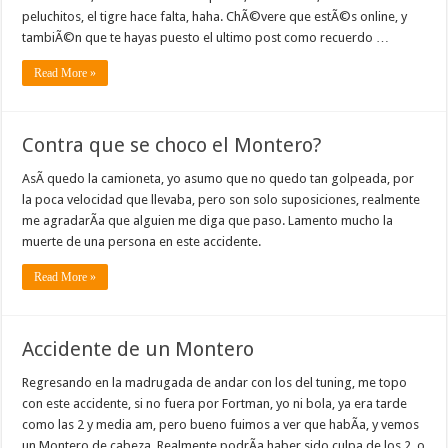
peluchitos, el tigre hace falta, haha. ChÃ©vere que estÃ©s online, y
tambiÃ©n que te hayas puesto el ultimo post como recuerdo …
Read More »
Contra que se choco el Montero?
AsÃ­ quedo la camioneta, yo asumo que no quedo tan golpeada, por
la poca velocidad que llevaba, pero son solo suposiciones, realmente
me agradarÃ­a que alguien me diga que paso. Lamento mucho la
muerte de una persona en este accidente.
Read More »
Accidente de un Montero
Regresando en la madrugada de andar con los del tuning, me topo
con este accidente, si no fuera por Fortman, yo ni bola, ya era tarde
como las 2 y media am, pero bueno fuimos a ver que habÃ­a, y vemos
un Montero de cabeza. Realmente podrÃ­a haber sido culpa de los 2, o