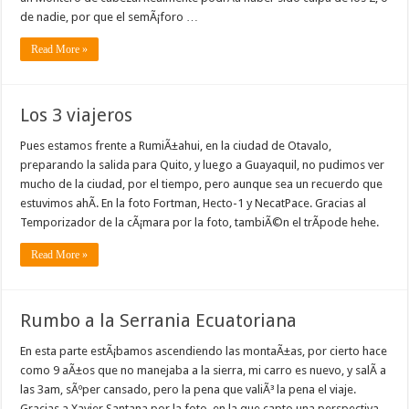
de nadie, por que el semÃ¡foro …
Read More »
Los 3 viajeros
Pues estamos frente a RumiÃ±ahui, en la ciudad de Otavalo,
preparando la salida para Quito, y luego a Guayaquil, no pudimos ver
mucho de la ciudad, por el tiempo, pero aunque sea un recuerdo que
estuvimos ahÃ­. En la foto Fortman, Hecto-1 y NecatPace. Gracias al
Temporizador de la cÃ¡mara por la foto, tambiÃ©n el trÃ­pode hehe.
Read More »
Rumbo a la Serrania Ecuatoriana
En esta parte estÃ¡bamos ascendiendo las montaÃ±as, por cierto hace
como 9 aÃ±os que no manejaba a la sierra, mi carro es nuevo, y salÃ­ a
las 3am, sÃºper cansado, pero la pena que valiÃ³ la pena el viaje.
Gracias a Xavier Santana por la foto, en la que capto una perspectiva