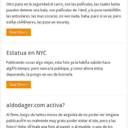
Otro paso en la seguridad el carro, son las pelÃ­culas, las cuales hasta
pueden detener una bala, son pelÃ­culas de 14mil, y le puse tambiÃ©n
las antisolares, las mas oscuras, no veo nada, haha, paro si se ve, pero
estÃ¡n chÃ©veres, las puse en security.
Read More »
Estatua en NYC
Publicando cosas algo viejas, esta foto ya la habÃ­a subido hace
algÃºn tiempo, pero nunca la publique, y como ahora estoy
depurando, la pongo en vez de borrarla
Read More »
aldodager.com activa?
Al finnn, luego de tantos meses de angustia de no poder ver ninguna
publicaciÃ³n es realmente muy grato poder visitar el site, pero y las
fotos? Hehe, tÃ³male una foto al pastel, o al mueble, o uno de los