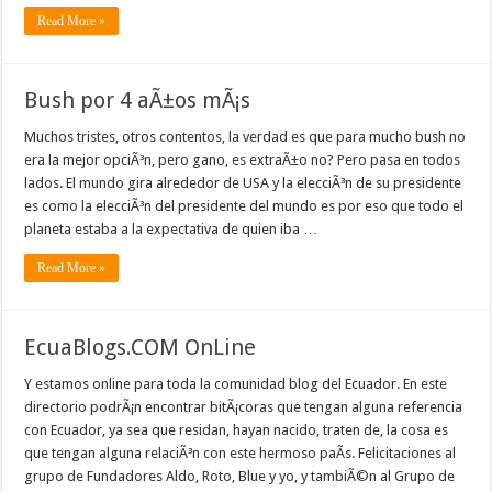
Read More »
Bush por 4 aÃ±os mÃ¡s
Muchos tristes, otros contentos, la verdad es que para mucho bush no
era la mejor opciÃ³n, pero gano, es extraÃ±o no? Pero pasa en todos
lados. El mundo gira alrededor de USA y la elecciÃ³n de su presidente
es como la elecciÃ³n del presidente del mundo es por eso que todo el
planeta estaba a la expectativa de quien iba …
Read More »
EcuaBlogs.COM OnLine
Y estamos online para toda la comunidad blog del Ecuador. En este
directorio podrÃ¡n encontrar bitÃ¡coras que tengan alguna referencia
con Ecuador, ya sea que residan, hayan nacido, traten de, la cosa es
que tengan alguna relaciÃ³n con este hermoso paÃ­s. Felicitaciones al
grupo de Fundadores Aldo, Roto, Blue y yo, y tambiÃ©n al Grupo de