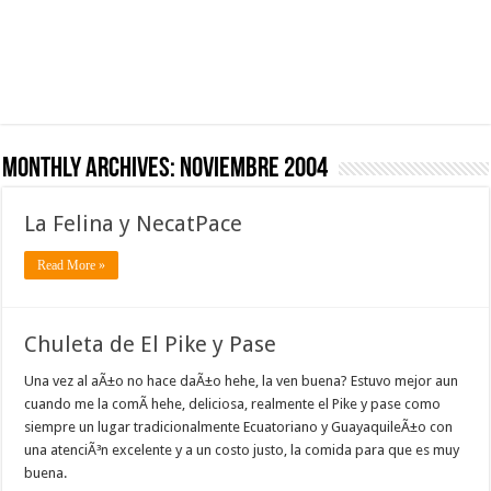
Monthly Archives:
noviembre 2004
La Felina y NecatPace
Read More »
Chuleta de El Pike y Pase
Una vez al aÃ±o no hace daÃ±o hehe, la ven buena? Estuvo mejor aun
cuando me la comÃ­ hehe, deliciosa, realmente el Pike y pase como
siempre un lugar tradicionalmente Ecuatoriano y GuayaquileÃ±o con
una atenciÃ³n excelente y a un costo justo, la comida para que es muy
buena.