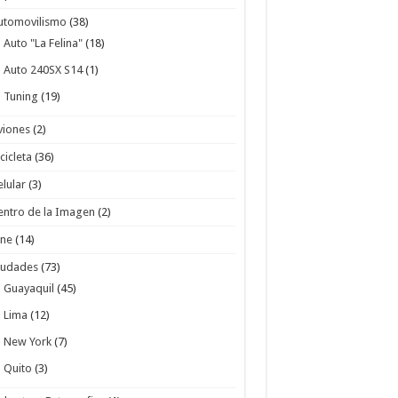
utomovilismo
(38)
Auto "La Felina"
(18)
Auto 240SX S14
(1)
Tuning
(19)
viones
(2)
cicleta
(36)
elular
(3)
entro de la Imagen
(2)
ine
(14)
iudades
(73)
Guayaquil
(45)
Lima
(12)
New York
(7)
Quito
(3)