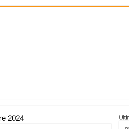
re 2024
Ult
Pe