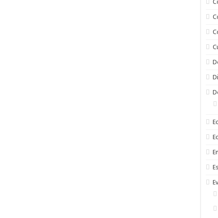
C
C
C
C
D
D
D
E
E
En
E
E