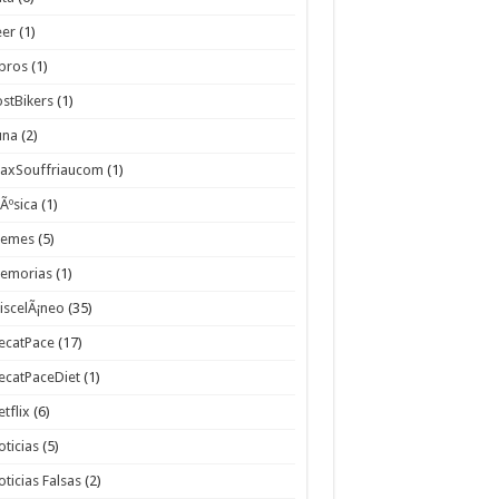
eer
(1)
ibros
(1)
ostBikers
(1)
una
(2)
axSouffriaucom
(1)
Ãºsica
(1)
emes
(5)
emorias
(1)
iscelÃ¡neo
(35)
ecatPace
(17)
ecatPaceDiet
(1)
etflix
(6)
oticias
(5)
oticias Falsas
(2)