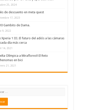
ubre 25, 2024
nks de descuento en meta quest
iembre 17, 2023
/10 Gambito de Dama.
io 9, 2022
 Xperia 1 III. El futuro del adiós a las cámaras
cada día más cerca
il 14, 2021
elta Olímpica a Miraflores!! El Reto
henomas en bici
rero 21, 2021