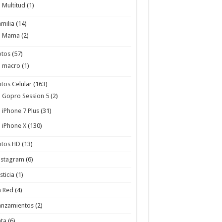
Multitud
(1)
amilia
(14)
Mama
(2)
otos
(57)
macro
(1)
otos Celular
(163)
Gopro Session 5
(2)
iPhone 7 Plus
(31)
iPhone X
(130)
otos HD
(13)
nstagram
(6)
sticia
(1)
a Red
(4)
anzamientos
(2)
ata
(6)