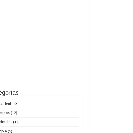
egorías
ccidente
(3)
migos
(12)
nimales
(11)
pple
(5)