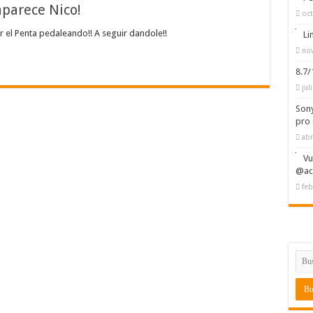
aparece Nico!
oct
 el Penta pedaleando!! A seguir dandole!!
Li
nov
8.7
jul
Sony
pro 
abr
Vu
@ac
feb