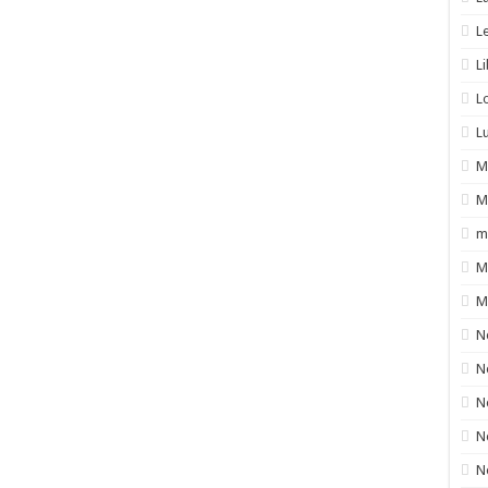
L
L
L
L
M
M
m
M
M
N
N
N
N
N