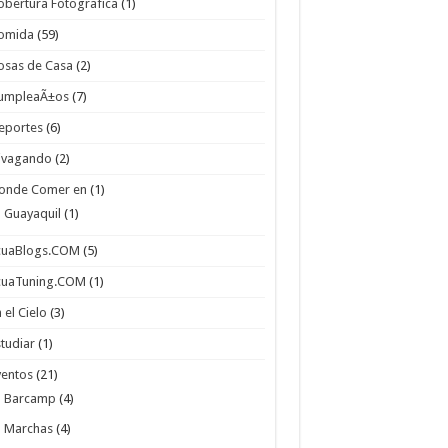
obertura Fotografica
(1)
omida
(59)
osas de Casa
(2)
umpleaÃ±os
(7)
eportes
(6)
ivagando
(2)
onde Comer en
(1)
Guayaquil
(1)
cuaBlogs.COM
(5)
cuaTuning.COM
(1)
 el Cielo
(3)
studiar
(1)
ventos
(21)
Barcamp
(4)
Marchas
(4)