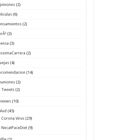
piniones
(2)
eliculas
(6)
ensamientos
(2)
erÃº
(3)
rensa
(3)
roximaCarrera
(2)
uejas
(4)
ecomendacion
(14)
euniones
(2)
Tweets
(2)
eviews
(10)
alud
(45)
Corona Virus
(29)
NecatPaceDiet
(9)
elfie
(1)