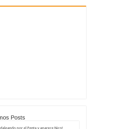
imos Posts
daleando por el Penta y aparece Nico!