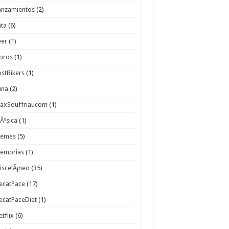
anzamientos
(2)
ata
(6)
eer
(1)
ibros
(1)
ostBikers
(1)
una
(2)
axSouffriaucom
(1)
Ãºsica
(1)
emes
(5)
emorias
(1)
iscelÃ¡neo
(35)
ecatPace
(17)
ecatPaceDiet
(1)
etflix
(6)