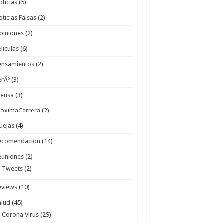
oticias
(5)
oticias Falsas
(2)
piniones
(2)
eliculas
(6)
ensamientos
(2)
erÃº
(3)
rensa
(3)
roximaCarrera
(2)
uejas
(4)
ecomendacion
(14)
euniones
(2)
Tweets
(2)
eviews
(10)
alud
(45)
Corona Virus
(29)