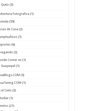
Quito
(3)
obertura Fotografica
(1)
omida
(59)
osas de Casa
(2)
umpleaÃ±os
(7)
eportes
(6)
ivagando
(2)
onde Comer en
(1)
Guayaquil
(1)
cuaBlogs.COM
(5)
cuaTuning.COM
(1)
 el Cielo
(3)
studiar
(1)
ventos
(21)