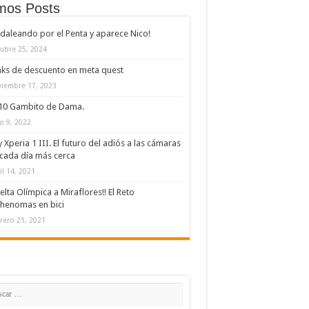
imos Posts
daleando por el Penta y aparece Nico!
ubre 25, 2024
nks de descuento en meta quest
iembre 17, 2023
/10 Gambito de Dama.
io 9, 2022
 Xperia 1 III. El futuro del adiós a las cámaras
cada día más cerca
il 14, 2021
elta Olímpica a Miraflores!! El Reto
henomas en bici
rero 21, 2021