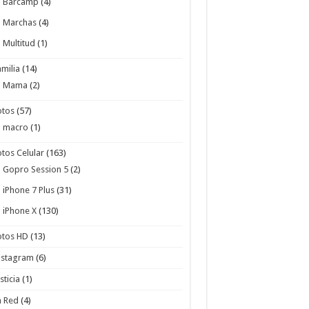
Barcamp
(4)
Marchas
(4)
Multitud
(1)
amilia
(14)
Mama
(2)
otos
(57)
macro
(1)
otos Celular
(163)
Gopro Session 5
(2)
iPhone 7 Plus
(31)
iPhone X
(130)
otos HD
(13)
nstagram
(6)
sticia
(1)
a Red
(4)