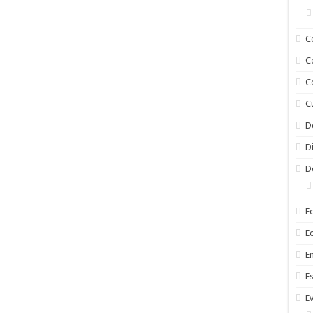
C
C
C
C
D
D
D
E
E
En
E
E