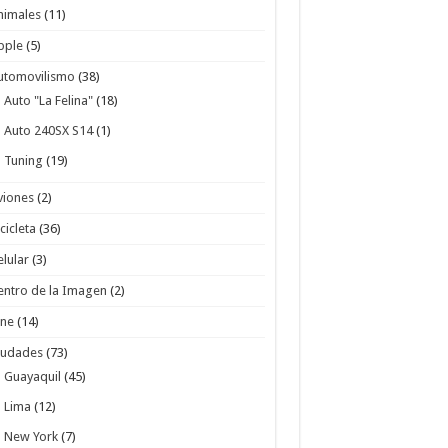
nimales
(11)
pple
(5)
utomovilismo
(38)
Auto "La Felina"
(18)
Auto 240SX S14
(1)
Tuning
(19)
viones
(2)
cicleta
(36)
elular
(3)
entro de la Imagen
(2)
ine
(14)
iudades
(73)
Guayaquil
(45)
Lima
(12)
New York
(7)