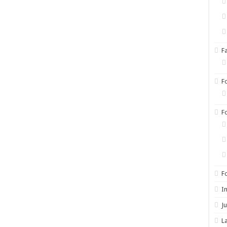
F
F
F
F
I
Ju
L