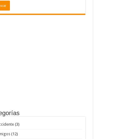
egorías
ccidente
(3)
migos
(12)