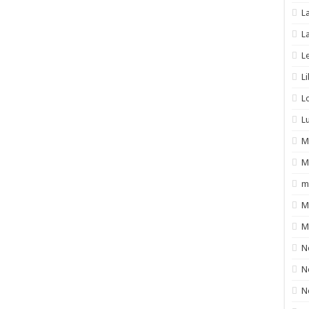
L
L
L
L
L
L
M
M
m
M
M
N
N
N