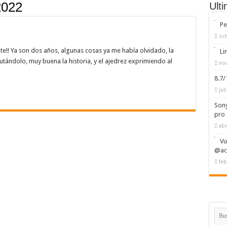
2022
Ult
Pe
oct
te!! Ya son dos años, algunas cosas ya me había olvidado, la
Li
rutándolo, muy buena la historia, y el ajedrez exprimiendo al
nov
8.7
jul
Sony
pro 
abr
Vu
@ac
feb