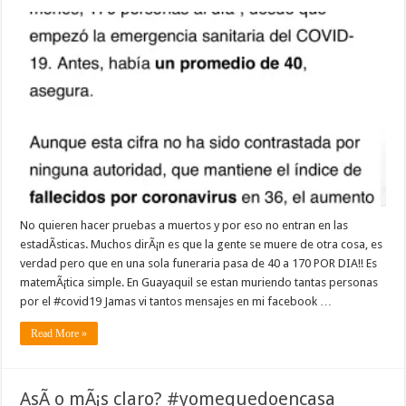
No quieren hacer pruebas a muertos y por eso no entran en las
estadÃ­sticas. Muchos dirÃ¡n es que la gente se muere de otra cosa, es
verdad pero que en una sola funeraria pasa de 40 a 170 POR DIA!! Es
matemÃ¡tica simple. En Guayaquil se estan muriendo tantas personas
por el #covid19 Jamas vi tantos mensajes en mi facebook …
Read More »
AsÃ­ o mÃ¡s claro? #yomequedoencasa