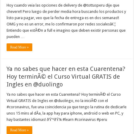
Hoy cuando veia las opciones de delivery de @tottusperu dije que
chevere!! Pero luego de perder media hora buscando los productos y
listo para pagar, veo que la fecha de entrega es en dos semanas!!
OMG y no es un error, me lo confirmaron por redes socialesâ€¦
Entiendo que estÃ©n a full e imagino que deben existir personas que
pueden …
Read More »
Ya no sabes que hacer en esta Cuarentena?
Hoy terminÃ© el Curso Virtual GRATIS de
Ingles en @duolingo
Ya no sabes que hacer en esta Cuarentena? Hoy terminÃ© el Curso
Virtual GRATIS de Ingles en @duolingo, no la iniciÃ© con el
#coronavirus, fue una coincidencia ya que tengo la rutina de dedicarle
unos 15 mins al dÃ­a, la app hay para iphone, android o web en PC, y
hay bastantes idiomas! ðŸ’ªðŸ¼ #learn #corinavirus #peru
Read More »