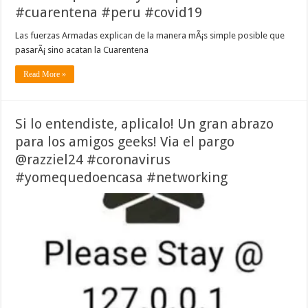
#cuarentena #peru #covid19
Las fuerzas Armadas explican de la manera mÃ¡s simple posible que
pasarÃ¡ sino acatan la Cuarentena
Read More »
Si lo entendiste, aplicalo! Un gran abrazo
para los amigos geeks! Via el pargo
@razziel24 #coronavirus
#yomequedoencasa #networking