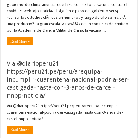
gobierno-de-china-anuncia-que-hizo-con-exito-la-vacuna-contra-el-
covid-19-web-ojo-noticia/ El siguiente paso del gobierno serÃ¡
realizar los estudios clÃ­nicos en humanos y luego de ello se iniciarÃ¡
una producciÃ³n a gran escala. A travÃ©s de un comunicado emitido
por la Academia de Ciencia Militar de China, la vacuna …
Read More »
Via @diarioperu21
https://peru21.pe/peru/arequipa-
incumplir-cuarentena-nacional-podria-ser-
castigada-hasta-con-3-anos-de-carcel-
nnpp-noticia/
Via @diarioperu21 https://peru21.pe/peru/arequipa-incumplir-
cuarentena-nacional-podria-ser-castigada-hasta-con-3-anos-de-
carcel-nnpp-noticia/
Read More »