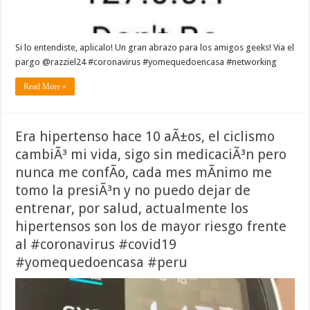
Si lo entendiste, aplicalo! Un gran abrazo para los amigos geeks! Via el
pargo @razziel24 #coronavirus #yomequedoencasa #networking
Read More »
Era hipertenso hace 10 aÃ±os, el ciclismo
cambiÃ³ mi vida, sigo sin medicaciÃ³n pero
nunca me confÃ­o, cada mes mÃ­nimo me
tomo la presiÃ³n y no puedo dejar de
entrenar, por salud, actualmente los
hipertensos son los de mayor riesgo frente
al #coronavirus #covid19
#yomequedoencasa #peru