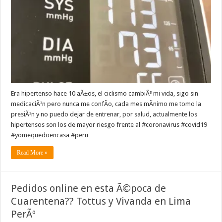
Era hipertenso hace 10 aÃ±os, el ciclismo cambiÃ³ mi vida, sigo sin
medicaciÃ³n pero nunca me confÃ­o, cada mes mÃ­nimo me tomo la
presiÃ³n y no puedo dejar de entrenar, por salud, actualmente los
hipertensos son los de mayor riesgo frente al #coronavirus #covid19
#yomequedoencasa #peru
Read More »
Pedidos online en esta Ã©poca de
Cuarentena?? Tottus y Vivanda en Lima
PerÃº