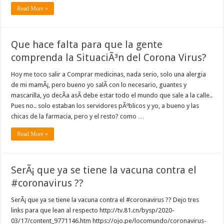
Read More »
Que hace falta para que la gente
comprenda la SituaciÃ³n del Corona Virus?
Hoy me toco salir a Comprar medicinas, nada serio, solo una alergia
de mi mamÃ¡, pero bueno yo salÃ­ con lo necesario, guantes y
mascarilla, yo decÃ­a asÃ­ debe estar todo el mundo que sale a la calle..
Pues no.. solo estaban los servidores pÃºblicos y yo, a bueno y las
chicas de la farmacia, pero y el resto? como …
Read More »
SerÃ¡ que ya se tiene la vacuna contra el
#coronavirus ??
SerÃ¡ que ya se tiene la vacuna contra el #coronavirus ?? Dejo tres
links para que lean al respecto http://tv.81.cn/bysp/2020-
03/17/content_9771146.htm https://ojo.pe/locomundo/coronavirus-