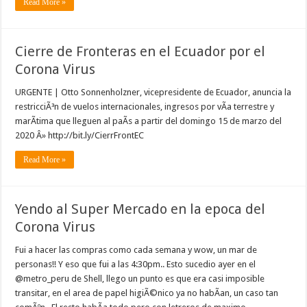
Read More »
Cierre de Fronteras en el Ecuador por el
Corona Virus
URGENTE | Otto Sonnenholzner, vicepresidente de Ecuador, anuncia la
restricciÃ³n de vuelos internacionales, ingresos por vÃ­a terrestre y
marÃ­tima que lleguen al paÃ­s a partir del domingo 15 de marzo del
2020 Â» http://bit.ly/CierrFrontEC
Read More »
Yendo al Super Mercado en la epoca del
Corona Virus
Fui a hacer las compras como cada semana y wow, un mar de
personas!! Y eso que fui a las 4:30pm.. Esto sucedio ayer en el
@metro_peru de Shell, llego un punto es que era casi imposible
transitar, en el area de papel higiÃ©nico ya no habÃ­an, un caso tan