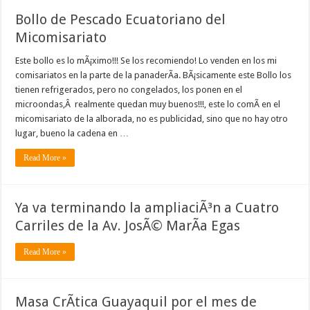
Bollo de Pescado Ecuatoriano del
Micomisariato
Este bollo es lo mÃ¡ximo!!! Se los recomiendo! Lo venden en los mi
comisariatos en la parte de la panaderÃ­a. BÃ¡sicamente este Bollo los
tienen refrigerados, pero no congelados, los ponen en el
microondas,Â realmente quedan muy buenos!!!, este lo comÃ­ en el
micomisariato de la alborada, no es publicidad, sino que no hay otro
lugar, bueno la cadena en …
Read More »
Ya va terminando la ampliaciÃ³n a Cuatro
Carriles de la Av. JosÃ© MarÃ­a Egas
Read More »
Masa CrÃ­tica Guayaquil por el mes de