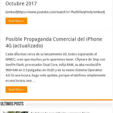
Octubre 2017
[embed]https://www.youtube.com/watch?v=7ha9SfwqFmA[/embed]
Read More »
Posible Propaganda Comercial del iPhone
4G (actualizado)
Cada dÃ­a mas cerca de su lanzamiento xD, todos esperando el
WWDC, creo que muchos ya lo queremos tener. CÃ¡mara de 5mp con
XenÃ³n Flash, procesador Dual Core, mÃ¡s RAM, su alta resoluciÃ³n
960×640 en 3.5 pulgadas en OLED y en su nuevo Sistema Operativo
4.0. Es una locura, hago este update, porque el telefono simplemente
es una locura, una …
Read More »
Ultimos Posts