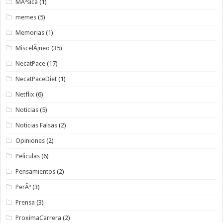
MÃºsica
(1)
memes
(5)
Memorias
(1)
MiscelÃ¡neo
(35)
NecatPace
(17)
NecatPaceDiet
(1)
Netflix
(6)
Noticias
(5)
Noticias Falsas
(2)
Opiniones
(2)
Peliculas
(6)
Pensamientos
(2)
PerÃº
(3)
Prensa
(3)
ProximaCarrera
(2)