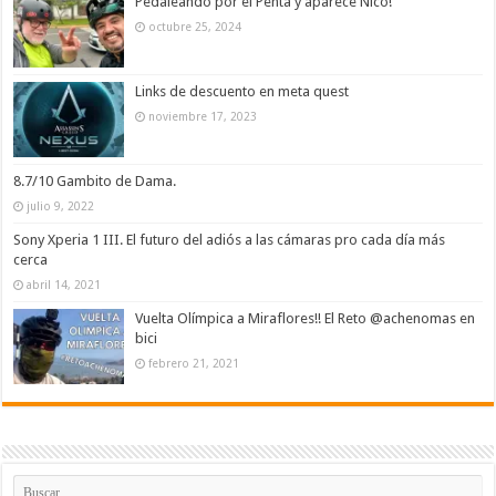
Pedaleando por el Penta y aparece Nico!
octubre 25, 2024
Links de descuento en meta quest
noviembre 17, 2023
8.7/10 Gambito de Dama.
julio 9, 2022
Sony Xperia 1 III. El futuro del adiós a las cámaras pro cada día más
cerca
abril 14, 2021
Vuelta Olímpica a Miraflores!! El Reto @achenomas en
bici
febrero 21, 2021