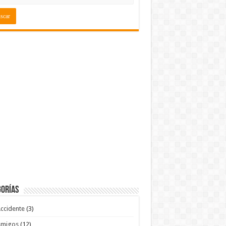
gorías
ccidente
(3)
Amigos
(12)