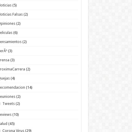
oticias
(5)
oticias Falsas
(2)
piniones
(2)
eliculas
(6)
Pensamientos
(2)
erÃº
(3)
rensa
(3)
roximaCarrera
(2)
Quejas
(4)
Recomendacion
(14)
euniones
(2)
Tweets
(2)
eviews
(10)
alud
(45)
Corona Virus
(29)