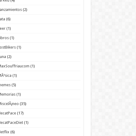
a Red
(4)
anzamientos
(2)
ata
(6)
eer
(1)
ibros
(1)
ostBikers
(1)
Luna
(2)
MaxSouffriaucom
(1)
Ãºsica
(1)
memes
(5)
Memorias
(1)
iscelÃ¡neo
(35)
NecatPace
(17)
ecatPaceDiet
(1)
etflix
(6)