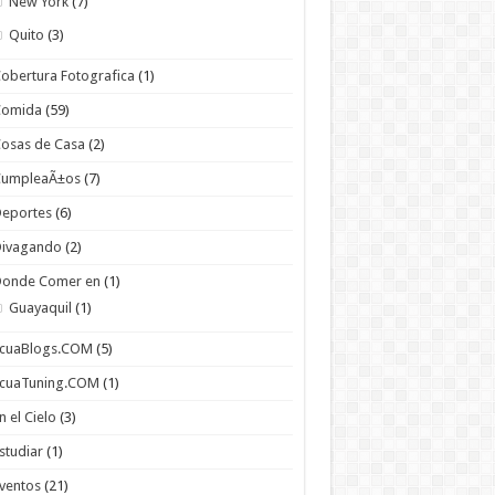
New York
(7)
Quito
(3)
obertura Fotografica
(1)
Comida
(59)
osas de Casa
(2)
CumpleaÃ±os
(7)
Deportes
(6)
Divagando
(2)
Donde Comer en
(1)
Guayaquil
(1)
EcuaBlogs.COM
(5)
EcuaTuning.COM
(1)
n el Cielo
(3)
studiar
(1)
ventos
(21)