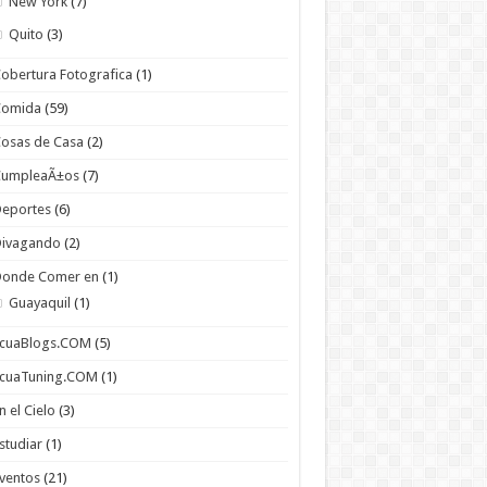
New York
(7)
Quito
(3)
obertura Fotografica
(1)
Comida
(59)
osas de Casa
(2)
CumpleaÃ±os
(7)
Deportes
(6)
Divagando
(2)
Donde Comer en
(1)
Guayaquil
(1)
EcuaBlogs.COM
(5)
EcuaTuning.COM
(1)
n el Cielo
(3)
studiar
(1)
ventos
(21)