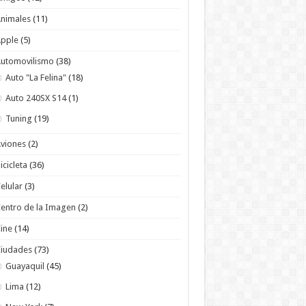
nimales
(11)
Apple
(5)
utomovilismo
(38)
Auto "La Felina"
(18)
Auto 240SX S14
(1)
Tuning
(19)
viones
(2)
icicleta
(36)
elular
(3)
entro de la Imagen
(2)
ine
(14)
Ciudades
(73)
Guayaquil
(45)
Lima
(12)