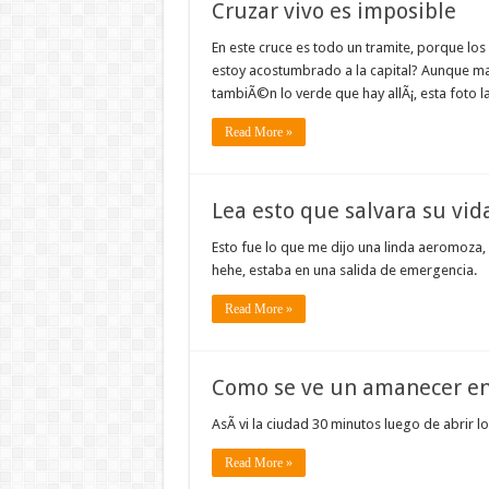
Cruzar vivo es imposible
En este cruce es todo un tramite, porque los
estoy acostumbrado a la capital? Aunque mas 
tambiÃ©n lo verde que hay allÃ¡, esta foto 
Read More »
Lea esto que salvara su vid
Esto fue lo que me dijo una linda aeromoza, y
hehe, estaba en una salida de emergencia.
Read More »
Como se ve un amanecer en
AsÃ­ vi la ciudad 30 minutos luego de abrir l
Read More »