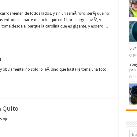
 carros vienen de todos lados, y sin un semÃ¡foro, serÃ¡ que no
enfoque la parte del cielo, que en 1 hora luego lloviÃ³, y
la tome desde el parque la carolina que es gigante, y espero …
8.7
ju
a
Sony
 obviamente, no solo lo leÃ­, sino que hasta le tome una foto,
pro 
ab
 Quito
os ojos