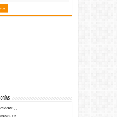
gorías
ccidente
(3)
Amigos
(12)