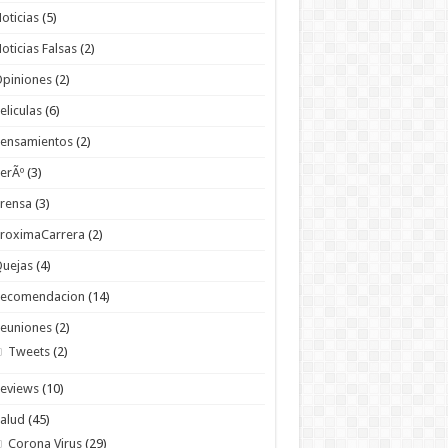
oticias
(5)
oticias Falsas
(2)
piniones
(2)
eliculas
(6)
Pensamientos
(2)
erÃº
(3)
rensa
(3)
roximaCarrera
(2)
Quejas
(4)
Recomendacion
(14)
euniones
(2)
Tweets
(2)
eviews
(10)
alud
(45)
Corona Virus
(29)