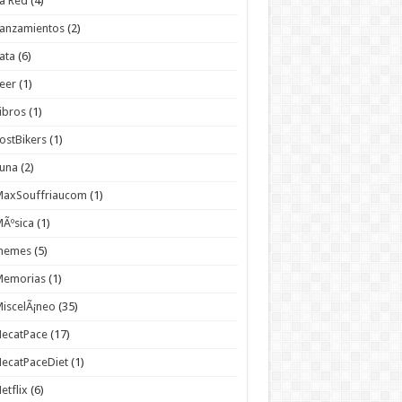
a Red
(4)
anzamientos
(2)
ata
(6)
eer
(1)
ibros
(1)
ostBikers
(1)
Luna
(2)
MaxSouffriaucom
(1)
Ãºsica
(1)
memes
(5)
Memorias
(1)
iscelÃ¡neo
(35)
NecatPace
(17)
ecatPaceDiet
(1)
etflix
(6)