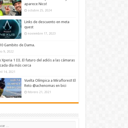
aparece Nico!
octubre 25, 2024
Links de descuento en meta
quest
noviembre 17, 2023
/10 Gambito de Dama.
lio 9, 2022
 Xperia 1 III. El futuro del adiós a las cámaras
cada día más cerca
ril 14, 2021
Vuelta Olímpica a Miraflores!! El
Reto @achenomas en bici
febrero 21, 2021