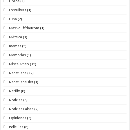
Libros
(1)
LostBikers
(1)
Luna
(2)
MaxSouffriaucom
(1)
MÃºsica
(1)
memes
(5)
Memorias
(1)
MiscelÃ¡neo
(35)
NecatPace
(17)
NecatPaceDiet
(1)
Netflix
(6)
Noticias
(5)
Noticias Falsas
(2)
Opiniones
(2)
Peliculas
(6)