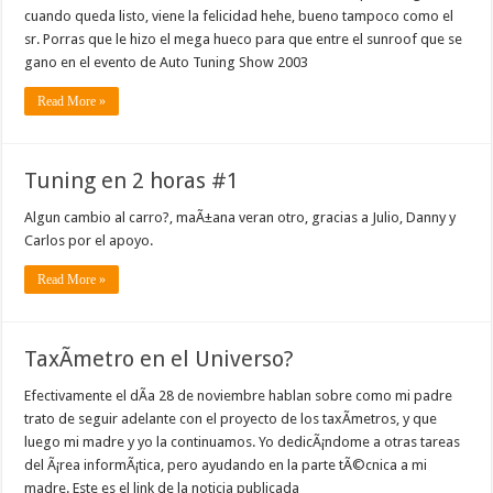
cuando queda listo, viene la felicidad hehe, bueno tampoco como el
sr. Porras que le hizo el mega hueco para que entre el sunroof que se
gano en el evento de Auto Tuning Show 2003
Read More »
Tuning en 2 horas #1
Algun cambio al carro?, maÃ±ana veran otro, gracias a Julio, Danny y
Carlos por el apoyo.
Read More »
TaxÃ­metro en el Universo?
Efectivamente el dÃ­a 28 de noviembre hablan sobre como mi padre
trato de seguir adelante con el proyecto de los taxÃ­metros, y que
luego mi madre y yo la continuamos. Yo dedicÃ¡ndome a otras tareas
del Ã¡rea informÃ¡tica, pero ayudando en la parte tÃ©cnica a mi
madre. Este es el link de la noticia publicada