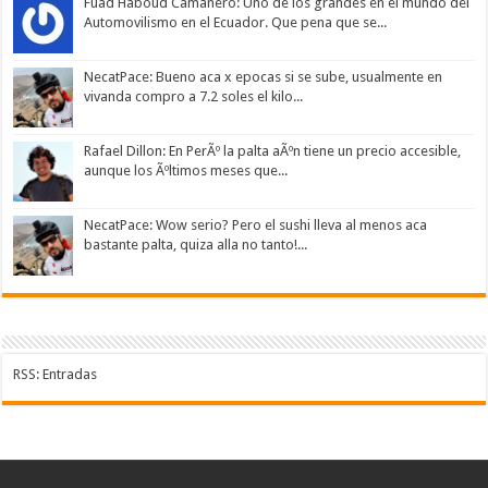
Fuad Haboud Camanero: Uno de los grandes en el mundo del
Automovilismo en el Ecuador. Que pena que se...
NecatPace: Bueno aca x epocas si se sube, usualmente en
vivanda compro a 7.2 soles el kilo...
Rafael Dillon: En PerÃº la palta aÃºn tiene un precio accesible,
aunque los Ãºltimos meses que...
NecatPace: Wow serio? Pero el sushi lleva al menos aca
bastante palta, quiza alla no tanto!...
RSS: Entradas