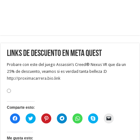
Links de descuento en meta quest
Probare con este del juego Assassin’s Creed® Nexus VR que da un
25% de descuento, veamos si es verdad tanta belleza :D
http://proximacarrera.bio.link
Comparte esto:
H
H
H
H
H
H
H
a
a
a
a
a
a
a
z
z
z
z
z
z
z
c
c
c
c
c
c
c
l
l
l
l
l
l
l
i
i
i
i
i
i
i
Me gusta esto: