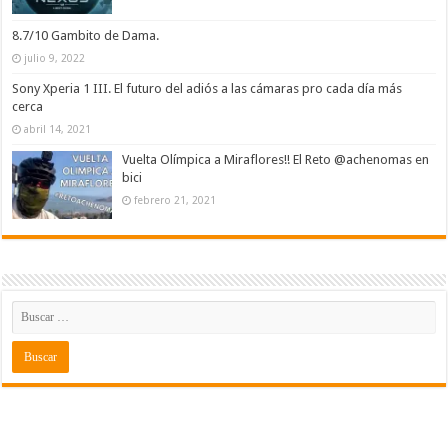
v
a
)
8.7/10 Gambito de Dama.
julio 9, 2022
Sony Xperia 1 III. El futuro del adiós a las cámaras pro cada día más
cerca
abril 14, 2021
Vuelta Olímpica a Miraflores!! El Reto @achenomas en
bici
febrero 21, 2021