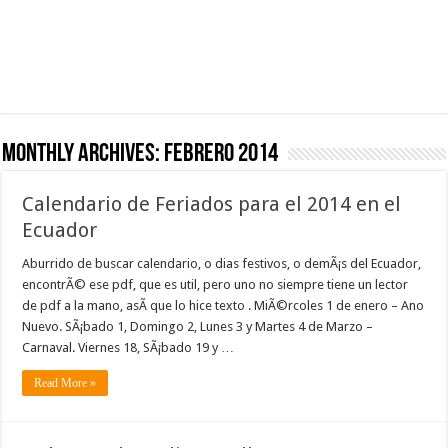
Monthly Archives:
febrero 2014
Calendario de Feriados para el 2014 en el
Ecuador
Aburrido de buscar calendario, o dias festivos, o demÃ¡s del Ecuador,
encontrÃ© ese pdf, que es util, pero uno no siempre tiene un lector
de pdf a la mano, asÃ­ que lo hice texto . MiÃ©rcoles 1 de enero – Ano
Nuevo. SÃ¡bado 1, Domingo 2, Lunes 3 y Martes 4 de Marzo –
Carnaval. Viernes 18, SÃ¡bado 19 y …
Read More »