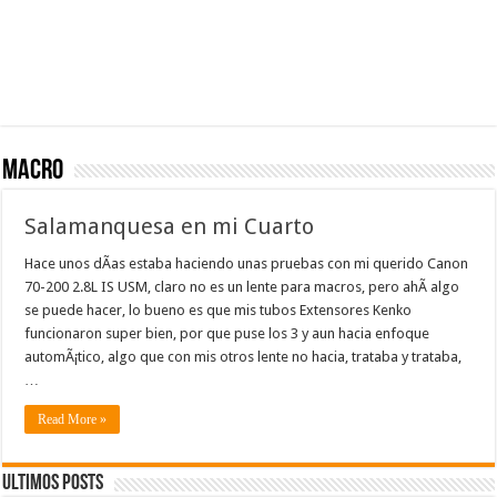
macro
Salamanquesa en mi Cuarto
Hace unos dÃ­as estaba haciendo unas pruebas con mi querido Canon
70-200 2.8L IS USM, claro no es un lente para macros, pero ahÃ­ algo
se puede hacer, lo bueno es que mis tubos Extensores Kenko
funcionaron super bien, por que puse los 3 y aun hacia enfoque
automÃ¡tico, algo que con mis otros lente no hacia, trataba y trataba,
…
Read More »
Ultimos Posts