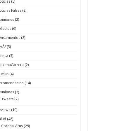
oticias
(5)
oticias Falsas
(2)
piniones
(2)
eliculas
(6)
ensamientos
(2)
erÃº
(3)
rensa
(3)
roximaCarrera
(2)
uejas
(4)
ecomendacion
(14)
euniones
(2)
Tweets
(2)
eviews
(10)
alud
(45)
Corona Virus
(29)