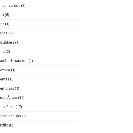
anzamientos
(2)
ata
(6)
eer
(1)
ibros
(1)
ostBikers
(1)
una
(2)
axSouffriaucom
(1)
Ãºsica
(1)
emes
(5)
emorias
(1)
iscelÃ¡neo
(35)
ecatPace
(17)
ecatPaceDiet
(1)
etflix
(6)