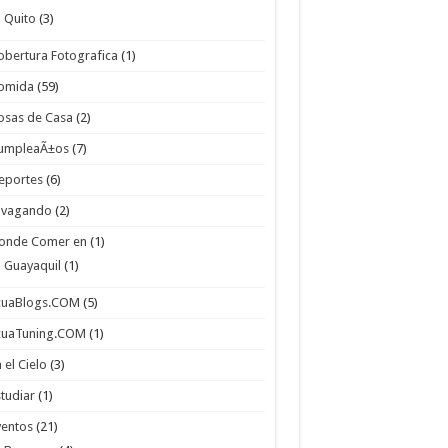
Quito
(3)
obertura Fotografica
(1)
omida
(59)
osas de Casa
(2)
umpleaÃ±os
(7)
eportes
(6)
ivagando
(2)
onde Comer en
(1)
Guayaquil
(1)
cuaBlogs.COM
(5)
cuaTuning.COM
(1)
 el Cielo
(3)
studiar
(1)
ventos
(21)