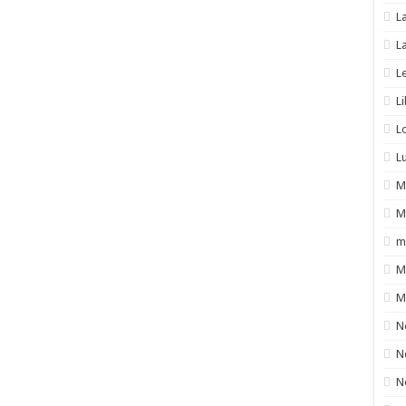
L
L
L
L
L
L
M
M
m
M
M
N
N
N