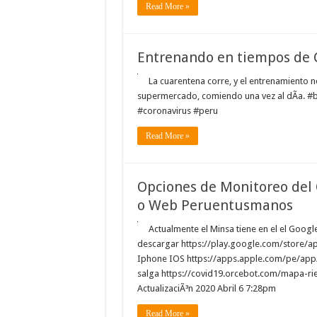
Read More »
Entrenando en tiempos de 
La cuarentena corre, y el entrenamiento n
supermercado, comiendo una vez al dÃ­a. #
#coronavirus #peru
Read More »
Opciones de Monitoreo del 
o Web Peruentusmanos
Actualmente el Minsa tiene en el el Googl
descargar https://play.google.com/store/a
Iphone IOS https://apps.apple.com/pe/app
salga https://covid19.orcebot.com/mapa-rie
ActualizaciÃ³n 2020 Abril 6 7:28pm
Read More »