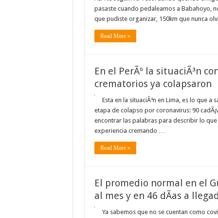
pasaste cuando pedaleamos a Babahoyo, no 
que pudiste organizar, 150km que nunca olv
Read More »
En el PerÃº la situaciÃ³n co
crematorios ya colapsaron
Esta en la situaciÃ³n en Lima, es lo que a
etapa de colapso por coronavirus: 90 cadÃ¡v
encontrar las palabras para describir lo que
experiencia cremando …
Read More »
El promedio normal en el G
al mes y en 46 dÃ­as a llega
Ya sabemos que no se cuentan como covid