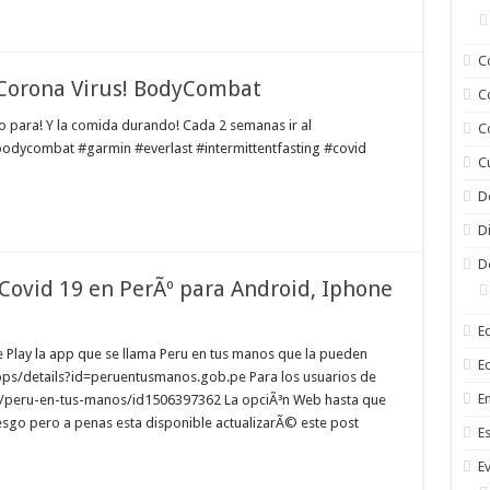
C
Corona Virus! BodyCombat
C
o para! Y la comida durando! Cada 2 semanas ir al
C
bodycombat #garmin #everlast #intermittentfasting #covid
C
D
D
D
Covid 19 en PerÃº para Android, Iphone
E
e Play la app que se llama Peru en tus manos que la pueden
E
pps/details?id=peruentusmanos.gob.pe Para los usuarios de
En
/peru-en-tus-manos/id1506397362 La opciÃ³n Web hasta que
sgo pero a penas esta disponible actualizarÃ© este post
E
E