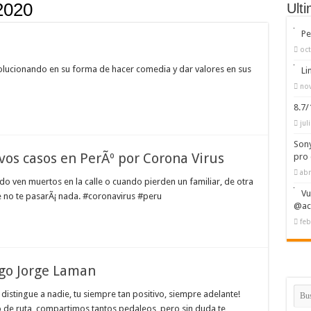
 2020
Ult
Pe
oct
lucionando en su forma de hacer comedia y dar valores en sus
Li
nov
8.7
jul
Sony
os casos en PerÃº por Corona Virus
pro 
abr
do ven muertos en la calle o cuando pierden un familiar, de otra
Vu
ue no te pasarÃ¡ nada. #coronavirus #peru
@ac
feb
go Jorge Laman
 distingue a nadie, tu siempre tan positivo, siempre adelante!
de ruta, compartimos tantos pedaleos, pero sin duda te