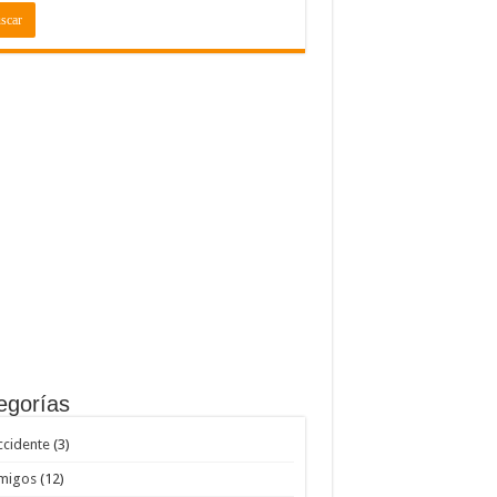
egorías
ccidente
(3)
migos
(12)