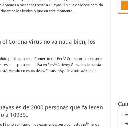
Ã­bamos a poder regresar a Guayaquil sin la deliciosa comida
idaremos los losties, y que en este momento …
n el Corona Virus no va nada bien, los
 salido publicado en el Comercio del PerÃº Crematorios entran a
eres en espera en un dÃ­a en PerÃº A Henry Gonzales le cuesta
 estÃ¡ viendo en estos dÃ­as. En sus mÃ¡s de veinte aÃ±os de
Cat
uayas es de 2000 personas que fallecen
do a 10939..
A
A
19 sino se hicieron los examenes, pero con estos nÃºmeros