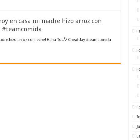
hoy en casa mi madre hizo arroz con
ay #teamcomida
F
madre hizo arroz con leche! Haha TocÃ³ Cheatday #teamcomida
F
F
F
I
Ju
L