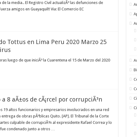
 la media.. El Registro Civil actualizÃ³ las defunciones de
A
 Fuerza amigos en Guayaquil!! Via: El Comercio EC
A
A
o Tottus en Lima Peru 2020 Marzo 25
irus
pras luego de que iniciÃ³ la Cuarentena el 15 de Marzo del 2020
A
Bi
C
C
a 8 aÃ±os de cÃ¡rcel por corrupciÃ³n
C
C
s 19 altos funcionarios y empresarios involucrados en una red
entrega de obras pÃºblicas Quito. [AP]. El Tribunal de la Corte
artes culpable de corrupciÃ³n al expresidente Rafael Correa y lo
a fue condenado junto a otros …