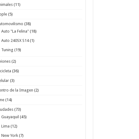
nimales
(11)
pple
(5)
utomovilismo
(38)
Auto "La Felina"
(18)
Auto 240SX S14
(1)
Tuning
(19)
viones
(2)
cicleta
(36)
elular
(3)
entro de la Imagen
(2)
ine
(14)
iudades
(73)
Guayaquil
(45)
Lima
(12)
New York
(7)