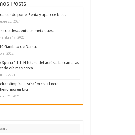
imos Posts
daleando por el Penta y aparece Nico!
ubre 25, 2024
nks de descuento en meta quest
iembre 17, 2023
/10 Gambito de Dama.
io 9, 2022
 Xperia 1 III. El futuro del adiós a las cámaras
cada día más cerca
il 14, 2021
elta Olímpica a Miraflores!! El Reto
henomas en bici
rero 21, 2021