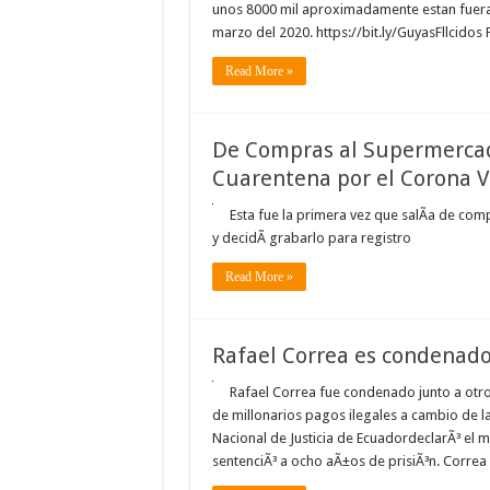
unos 8000 mil aproximadamente estan fuera de
marzo del 2020. https://bit.ly/GuyasFllcidos
Read More »
De Compras al Supermercad
Cuarentena por el Corona V
Esta fue la primera vez que salÃ­a de com
y decidÃ­ grabarlo para registro
Read More »
Rafael Correa es condenado 
Rafael Correa fue condenado junto a otro
de millonarios pagos ilegales a cambio de la 
Nacional de Justicia de EcuadordeclarÃ³ el m
sentenciÃ³ a ocho aÃ±os de prisiÃ³n. Corre