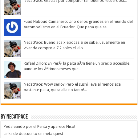
NecatPace: Gracias por compartir tan buenos recuerdos!...
Fuad Haboud Camanero: Uno de los grandes en el mundo del
Automovilismo en el Ecuador. Que pena que se...
NecatPace: Bueno aca x epocas si se sube, usualmente en
vivanda compro a 7.2 soles el kilo...
Rafael Dillon: En PerÃº la palta aÃºn tiene un precio accesible,
aunque los Ãºltimos meses que...
NecatPace: Wow serio? Pero el sushi lleva al menos aca
bastante palta, quiza alla no tanto!...
By NecatPace
Pedaleando por el Penta y aparece Nico!
Links de descuento en meta quest