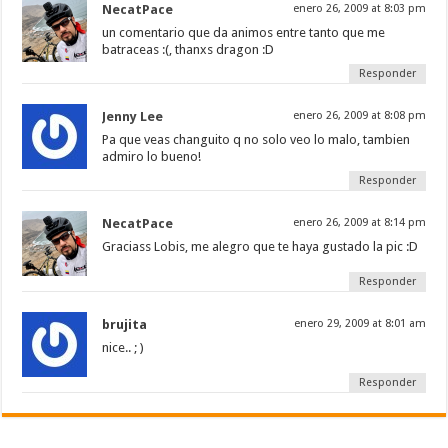
NecatPace
enero 26, 2009 at 8:03 pm
)
un comentario que da animos entre tanto que me
batraceas :(, thanxs dragon :D
Responder
Jenny Lee
enero 26, 2009 at 8:08 pm
Pa que veas changuito q no solo veo lo malo, tambien
admiro lo bueno!
Responder
NecatPace
enero 26, 2009 at 8:14 pm
Graciass Lobis, me alegro que te haya gustado la pic :D
Responder
brujita
enero 29, 2009 at 8:01 am
nice.. ; )
Responder