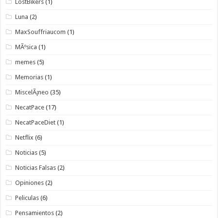
LostBikers
(1)
Luna
(2)
MaxSouffriaucom
(1)
MÃºsica
(1)
memes
(5)
Memorias
(1)
MiscelÃ¡neo
(35)
NecatPace
(17)
NecatPaceDiet
(1)
Netflix
(6)
Noticias
(5)
Noticias Falsas
(2)
Opiniones
(2)
Peliculas
(6)
Pensamientos
(2)