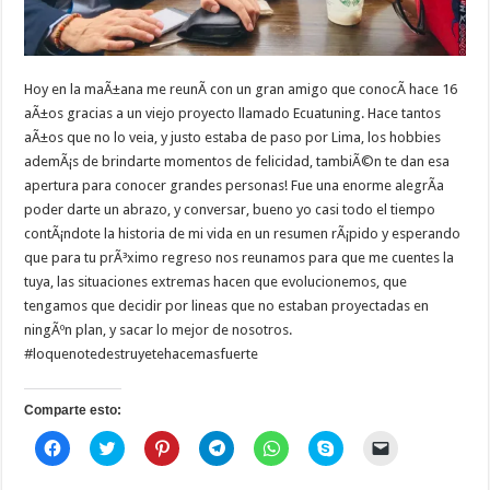
Hoy en la maÃ±ana me reunÃ­ con un gran amigo que conocÃ­ hace 16
aÃ±os gracias a un viejo proyecto llamado Ecuatuning. Hace tantos
aÃ±os que no lo veia, y justo estaba de paso por Lima, los hobbies
ademÃ¡s de brindarte momentos de felicidad, tambiÃ©n te dan esa
apertura para conocer grandes personas! Fue una enorme alegrÃ­a
poder darte un abrazo, y conversar, bueno yo casi todo el tiempo
contÃ¡ndote la historia de mi vida en un resumen rÃ¡pido y esperando
que para tu prÃ³ximo regreso nos reunamos para que me cuentes la
tuya, las situaciones extremas hacen que evolucionemos, que
tengamos que decidir por lineas que no estaban proyectadas en
ningÃºn plan, y sacar lo mejor de nosotros.
#loquenotedestruyetehacemasfuerte
Comparte esto:
H
H
H
H
H
H
H
a
a
a
a
a
a
a
z
z
z
z
z
z
z
c
c
c
c
c
c
c