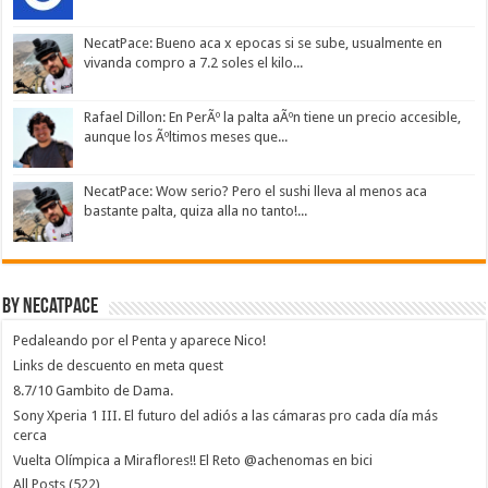
NecatPace: Bueno aca x epocas si se sube, usualmente en
vivanda compro a 7.2 soles el kilo...
Rafael Dillon: En PerÃº la palta aÃºn tiene un precio accesible,
aunque los Ãºltimos meses que...
NecatPace: Wow serio? Pero el sushi lleva al menos aca
bastante palta, quiza alla no tanto!...
By NecatPace
Pedaleando por el Penta y aparece Nico!
Links de descuento en meta quest
8.7/10 Gambito de Dama.
Sony Xperia 1 III. El futuro del adiós a las cámaras pro cada día más
cerca
Vuelta Olímpica a Miraflores!! El Reto @achenomas en bici
All Posts (522)