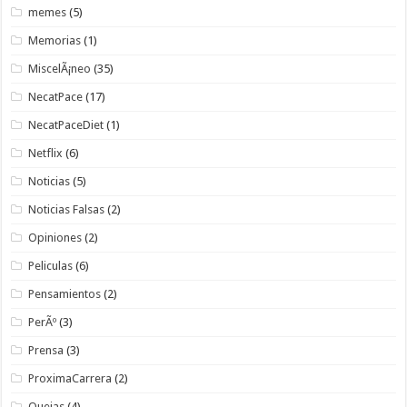
memes
(5)
Memorias
(1)
MiscelÃ¡neo
(35)
NecatPace
(17)
NecatPaceDiet
(1)
Netflix
(6)
Noticias
(5)
Noticias Falsas
(2)
Opiniones
(2)
Peliculas
(6)
Pensamientos
(2)
PerÃº
(3)
Prensa
(3)
ProximaCarrera
(2)
Quejas
(4)