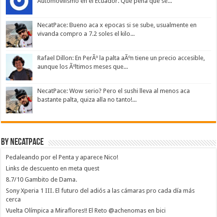
Automovilismo en el Ecuador. Que pena que se...
NecatPace: Bueno aca x epocas si se sube, usualmente en
vivanda compro a 7.2 soles el kilo...
Rafael Dillon: En PerÃº la palta aÃºn tiene un precio accesible,
aunque los Ãºltimos meses que...
NecatPace: Wow serio? Pero el sushi lleva al menos aca
bastante palta, quiza alla no tanto!...
By NecatPace
Pedaleando por el Penta y aparece Nico!
Links de descuento en meta quest
8.7/10 Gambito de Dama.
Sony Xperia 1 III. El futuro del adiós a las cámaras pro cada día más
cerca
Vuelta Olímpica a Miraflores!! El Reto @achenomas en bici