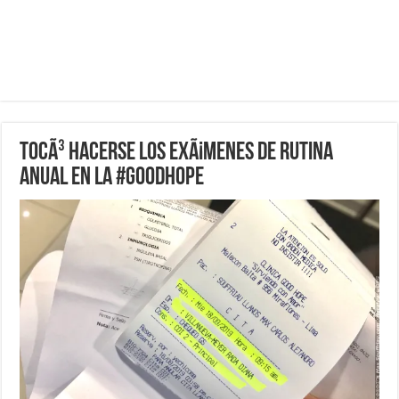
TocÃ³ hacerse los exÃ¡menes de rutina
anual en la #goodhope