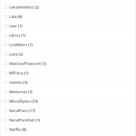
Lanzamientos
(2)
Lata
(6)
Leer
(1)
Libros
(1)
LostBikers
(1)
Luna
(2)
MaxSouffriaucom
(1)
MÃºsica
(1)
memes
(5)
Memorias
(1)
MiscelÃ¡neo
(35)
NecatPace
(17)
NecatPaceDiet
(1)
Netflix
(6)