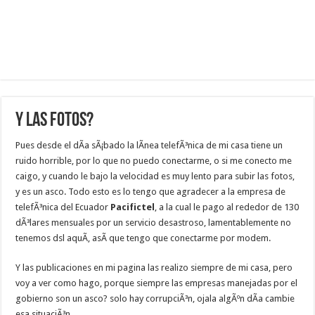
Y las fotos?
Pues desde el dÃ­a sÃ¡bado la lÃ­nea telefÃ³nica de mi casa tiene un
ruido horrible, por lo que no puedo conectarme, o si me conecto me
caigo, y cuando le bajo la velocidad es muy lento para subir las fotos,
y es un asco. Todo esto es lo tengo que agradecer a la empresa de
telefÃ³nica del Ecuador
Pacifictel
, a la cual le pago al rededor de 130
dÃ³lares mensuales por un servicio desastroso, lamentablemente no
tenemos dsl aquÃ­, asÃ­ que tengo que conectarme por modem.
Y las publicaciones en mi pagina las realizo siempre de mi casa, pero
voy a ver como hago, porque siempre las empresas manejadas por el
gobierno son un asco? solo hay corrupciÃ³n, ojala algÃºn dÃ­a cambie
esa situaciÃ³n