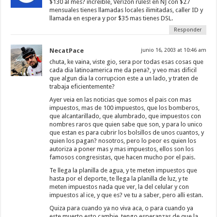
n
$130 al mes? increible, Verizon rules! en NJ con $27
a
mensuales tienes llamadas locales ilimitadas, caller ID y
v
llamada en espera y por $35 mas tienes DSL.
e
n
Responder
t
a
n
NecatPace
junio 16, 2003 at 10:46 am
a
n
chuta, ke vaina, viste gio, sera por todas esas cosas que
u
cada dia latinoamerica me da pena?, y veo mas dificil
e
v
que algun dia la corrupcion este a un lado, y traten de
a
trabaja eficientemente?
)
Ayer veia en las noticias que somos el pais con mas
impuestos, mas de 100 impuestos, que los bomberos,
que alcantarillado, que alumbrado, que impuestos con
nombres raros que quien sabe que son, y para lo unico
que estan es para cubrir los bolsillos de unos cuantos, y
quien los pagan? nosotros, pero lo peor es quien los
autoriza a poner mas y mas impuestos, ellos son los
famosos congresistas, que hacen mucho por el pais.
Te llega la planilla de agua, y te meten impuestos que
hasta por el deporte, te llega la planilla de luz, y te
meten impuestos nada que ver, la del celular y con
impuestos al ice, y que es? ve tu a saber, pero alli estan.
Quiza para cuando ya no viva aca, o para cuando ya
este muerto esto cambie, tengo esperanzas de que la