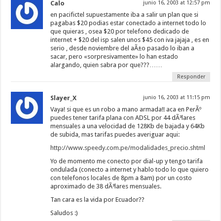
Calo
junio 16, 2003 at 12:57 pm
en pacifictel supuestamente iba a salir un plan que si
pagabas $20 podias estar conectado a internet todo lo
que quieras , osea $20 por telefono dedicado de
internet + $20 del isp salen unos $45 con iva jajaja , es en
serio , desde noviembre del aÃ±o pasado lo iban a
sacar, pero «sorpresivamente» lo han estado
alargando, quien sabra por que???……
Responder
Slayer_X
junio 16, 2003 at 11:15 pm
Vaya! si que es un robo a mano armada!! aca en PerÃº
puedes tener tarifa plana con ADSL por 44 dÃ³lares
mensuales a una velocidad de 128Kb de bajada y 64Kb
de subida, mas tarifas puedes averiguar aqui:
http://www.speedy.com.pe/modalidades_precio.shtml
Yo de momento me conecto por dial-up y tengo tarifa
ondulada (conecto a internet y hablo todo lo que quiero
con telefonos locales de 8pm a 8am) por un costo
aproximado de 38 dÃ³lares mensuales.
Tan cara es la vida por Ecuador??
Saludos :)