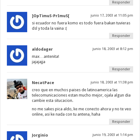
Responder
]OpTimuS-PrImuS[
junio 17, 2003 at 11:05 pm
si ecuador no fuera komo es todo fuera bakan tuvieras
dsl y toda la vaina :(
Responder
aldodager
junio 18, 2003 at 8:12 pm
max…antenita!
jajajajja
Responder
NecatPace
junio 18, 2003 at 11:38 pm
creo que en muchos paises de latinoamerica las
telecomunicaciones estan mucho mejor, ojala algun dia
cambie esta situcacion.
no me sakes pica aldo, ke me conecto ahora y no te veo
online, asi ke nada con tu antena, haha
Responder
Jorginio
junio 19, 2003 at 1:14 pm