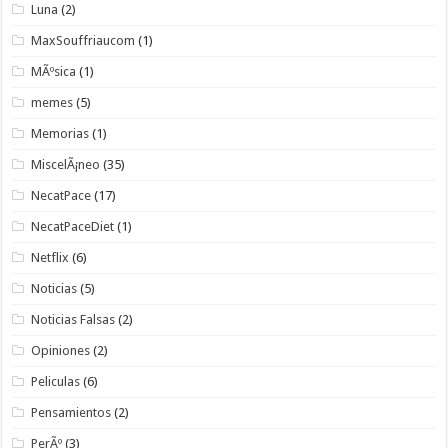
Luna
(2)
MaxSouffriaucom
(1)
MÃºsica
(1)
memes
(5)
Memorias
(1)
MiscelÃ¡neo
(35)
NecatPace
(17)
NecatPaceDiet
(1)
Netflix
(6)
Noticias
(5)
Noticias Falsas
(2)
Opiniones
(2)
Peliculas
(6)
Pensamientos
(2)
PerÃº
(3)