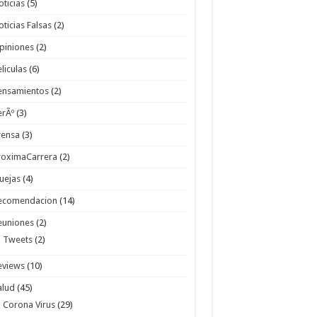
oticias
(5)
oticias Falsas
(2)
piniones
(2)
eliculas
(6)
ensamientos
(2)
erÃº
(3)
rensa
(3)
roximaCarrera
(2)
uejas
(4)
ecomendacion
(14)
euniones
(2)
Tweets
(2)
eviews
(10)
alud
(45)
Corona Virus
(29)