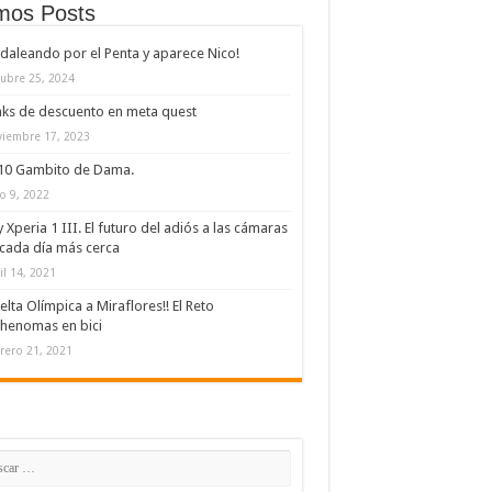
imos Posts
daleando por el Penta y aparece Nico!
ubre 25, 2024
nks de descuento en meta quest
iembre 17, 2023
/10 Gambito de Dama.
io 9, 2022
 Xperia 1 III. El futuro del adiós a las cámaras
cada día más cerca
il 14, 2021
elta Olímpica a Miraflores!! El Reto
henomas en bici
rero 21, 2021