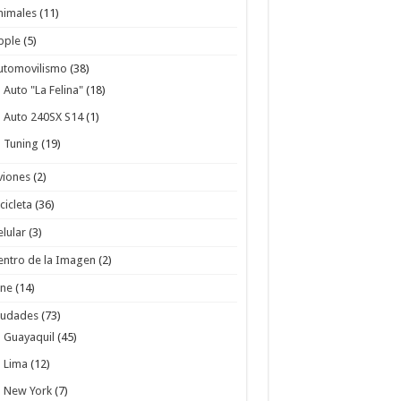
nimales
(11)
pple
(5)
utomovilismo
(38)
Auto "La Felina"
(18)
Auto 240SX S14
(1)
Tuning
(19)
viones
(2)
cicleta
(36)
elular
(3)
entro de la Imagen
(2)
ine
(14)
iudades
(73)
Guayaquil
(45)
Lima
(12)
New York
(7)