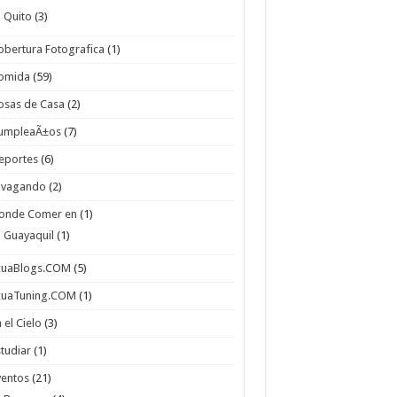
Quito
(3)
obertura Fotografica
(1)
omida
(59)
osas de Casa
(2)
umpleaÃ±os
(7)
eportes
(6)
ivagando
(2)
onde Comer en
(1)
Guayaquil
(1)
cuaBlogs.COM
(5)
cuaTuning.COM
(1)
 el Cielo
(3)
studiar
(1)
ventos
(21)