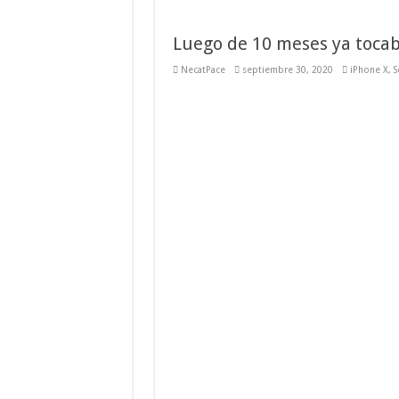
Luego de 10 meses ya tocab
NecatPace
septiembre 30, 2020
iPhone X
,
S