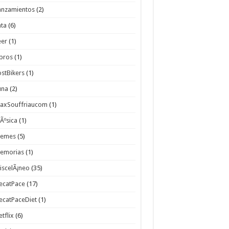
anzamientos
(2)
ata
(6)
eer
(1)
ibros
(1)
ostBikers
(1)
una
(2)
axSouffriaucom
(1)
Ãºsica
(1)
emes
(5)
emorias
(1)
iscelÃ¡neo
(35)
ecatPace
(17)
ecatPaceDiet
(1)
etflix
(6)