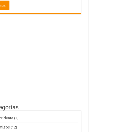
egorías
ccidente
(3)
migos
(12)