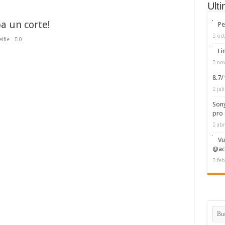
Ult
a un corte!
Pe
oct
elfie
0
Li
nov
8.7
jul
Sony
pro 
abr
Vu
@ac
feb